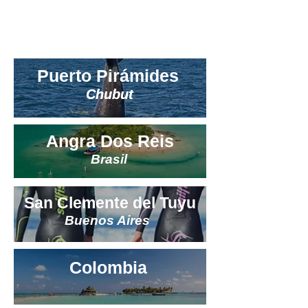
Puerto Pirámides
Chubut
Chubut
Angra Dos Reis
Brasil
San Clemente del Tuyu
Buenos Aires
Colombia